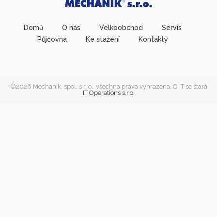
Domů
O nás
Velkoobchod
Servis
Půjčovna
Ke stažení
Kontakty
©2026 Mechanik, spol. s r. o., všechna práva vyhrazena. O IT se stará
IT Operations s.r.o.