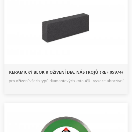
KERAMICKÝ BLOK K OŽIVENÍ DIA. NÁSTROJŮ (REF.05974)
pro oživení všech typů diamantových kotoučů - vysoce abrazivní