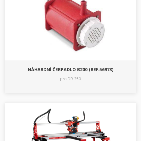
NÁHARDNÍ ČERPADLO B200 (REF.56973)
pro DR-350