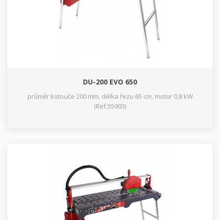
DU-200 EVO 650
průměr kotouče 200 mm, délka řezu 65 cm, motor 0,8 kW
(Ref.55903)