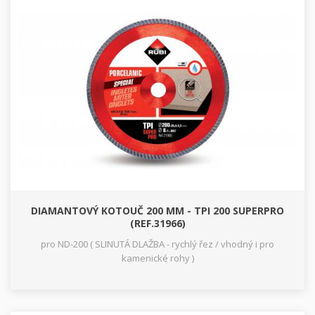
DIAMANTOVÝ KOTOUČ 200 MM - TPI 200 SUPERPRO
(REF.31966)
pro ND-200 ( SLINUTÁ DLAŽBA - rychlý řez / vhodný i pro
kamenické rohy )