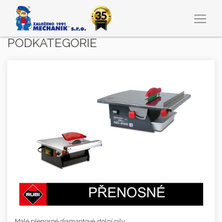
PODKATEGORIE
Malé přenosné diamantové stolní pily