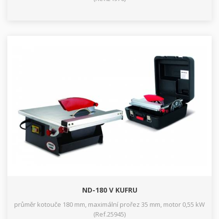
ND-180 V KUFRU
průměr kotouče 180 mm, maximální prořez 35 mm, motor 0,55 kW
(Ref.25945)