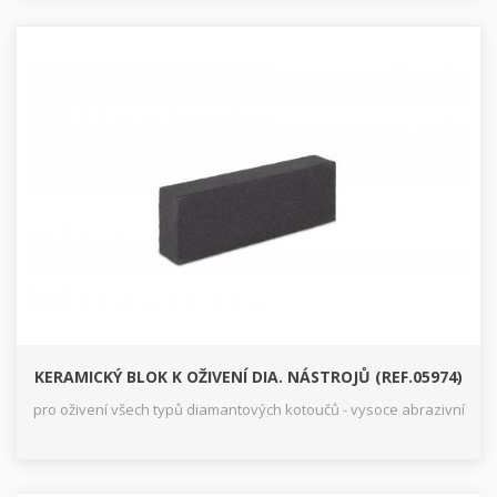
KERAMICKÝ BLOK K OŽIVENÍ DIA. NÁSTROJŮ (REF.05974)
pro oživení všech typů diamantových kotoučů - vysoce abrazivní