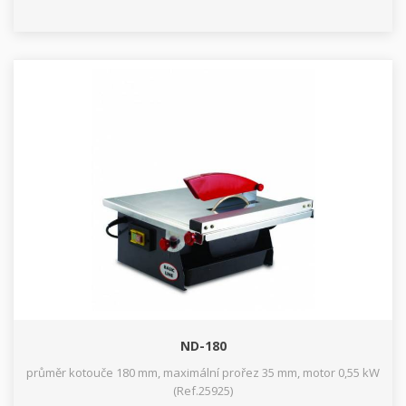
ND-180
průměr kotouče 180 mm, maximální prořez 35 mm, motor 0,55 kW
(Ref.25925)