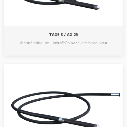
TAXE 3 / AX 25
Ohebná hřídel 3m + vibrační hlavice 25mm pro AVMU