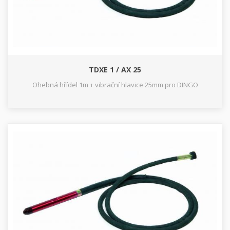
TDXE 1 / AX 25
Ohebná hřídel 1m + vibrační hlavice 25mm pro DINGO