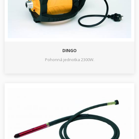
DINGO
Pohonná jednotka 2300W.