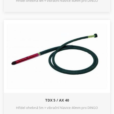
Hřídel ohebná 4m + vibrační hlavice 40mm pro DINGO
TDX 5 / AX 40
Hřídel ohebná 5m + vibrační hlavice 40mm pro DINGO