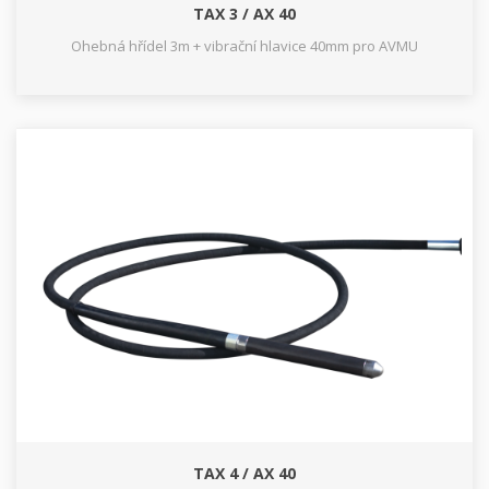
TAX 3 / AX 40
Ohebná hřídel 3m + vibrační hlavice 40mm pro AVMU
TAX 4 / AX 40