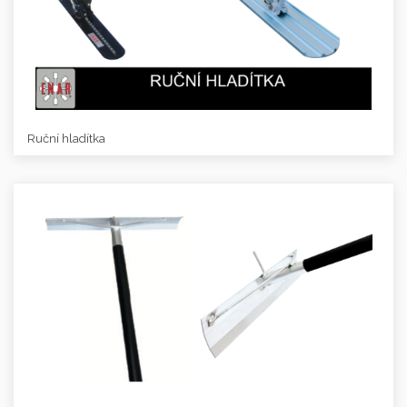
Ruční hladítka