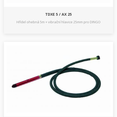
TDXE 5 / AX 25
Hřídel ohebná 5m + vibrační hlavice 25mm pro DINGO