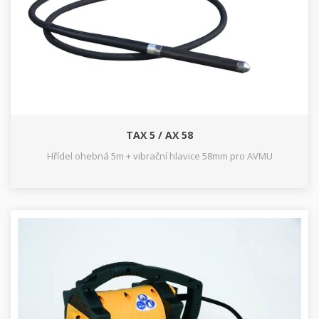
TAX 5 / AX 58
Hřídel ohebná 5m + vibrační hlavice 58mm pro AVMU