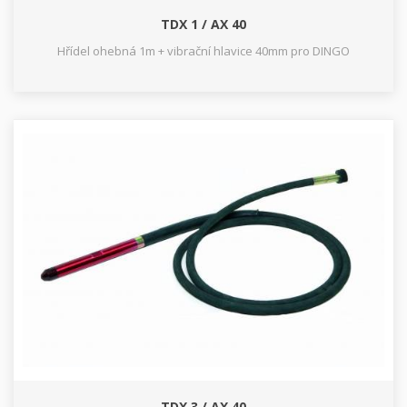
TDX 1 / AX 40
Hřídel ohebná 1m + vibrační hlavice 40mm pro DINGO
TDX 3 / AX 40