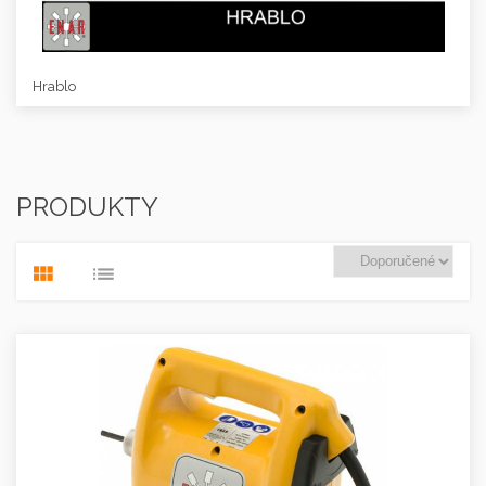
Hrablo
PRODUKTY