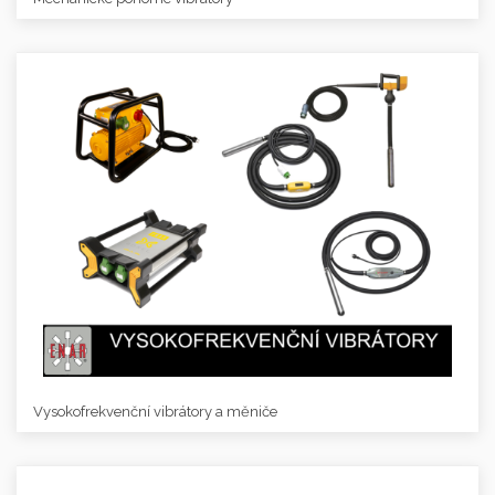
Vysokofrekvenční vibrátory a měniče