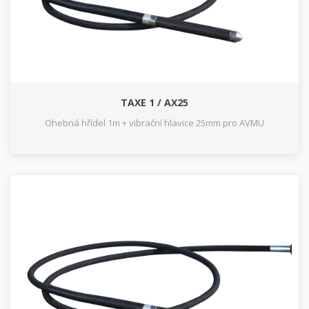
TAXE 1 / AX25
Ohebná hřídel 1m + vibrační hlavice 25mm pro AVMU