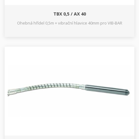
TBX 0,5 / AX 40
Ohebná hřídel 0,5m + vibrační hlavice 40mm pro VIB-BAR