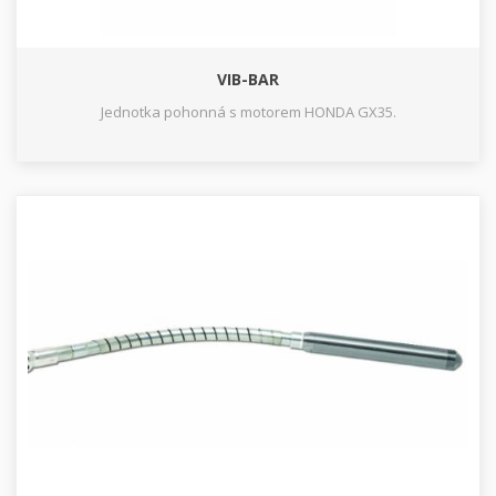
VIB-BAR
Jednotka pohonná s motorem HONDA GX35.