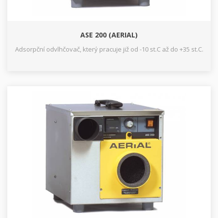
ASE 200 (AERIAL)
Adsorpční odvlhčovač, který pracuje již od -10 st.C až do +35 st.C.