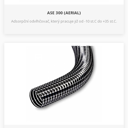
ASE 300 (AERIAL)
Adsorpční odvlhčovač, který pracuje již od -10 st.C do +35 st.C.