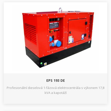
EPS 193 DE
Profesionální dieselová 1-fázová elektrocentrála s výkonem 17,8
kVA a kapotáží