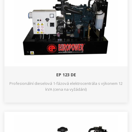
EP 123 DE
Profesionální dieselová 1-fázová elektrocentrála s výkonem 12
kVA (cena na vyžádání)