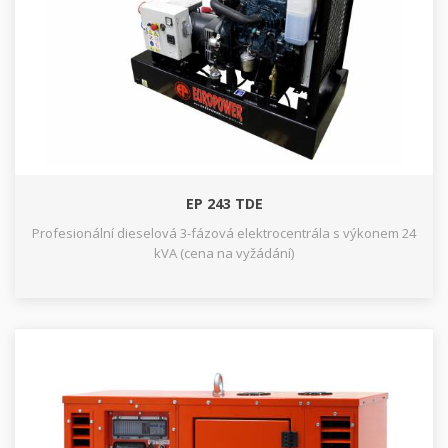
EP 243 TDE
Profesionální dieselová 3-fázová elektrocentrála s výkonem 24
kVA (cena na vyžádání)