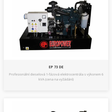
EP 73 DE
Profesionální dieselová 1-fázová elektrocentrála s výkonem 6
kVA (cena na vyžádání)