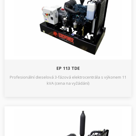
EP 113 TDE
Profesionální dieselová 3-fázová elektrocentrála s výkonem 11
kVA (cena na vyžádání)