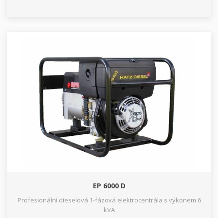
EP 6000 D
Profesionální dieselová 1-fázová elektrocentrála s výkonem 6
kVA