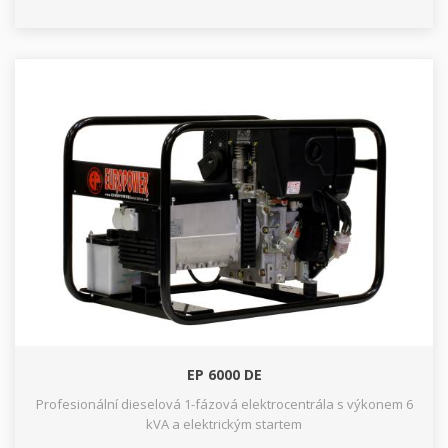
EP 6000 DE
Profesionální dieselová 1-fázová elektrocentrála s výkonem 6
kVA a elektrickým startem