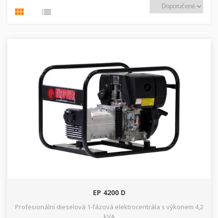
EP 4200 D
Profesionální dieselová 1-fázová elektrocentrála s výkonem 4,2
kVA