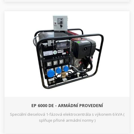
EP 6000 DE - ARMÁDNÍ PROVEDENÍ
Speciální dieselová 1-fázová elektrocentrála s výkonem 6 kVA (
splňuje přísné armádní normy )