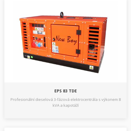
EPS 83 TDE
Profesionální dieselová 3-fázová elektrocentrála s výkonem 8
kVA a kapotáží