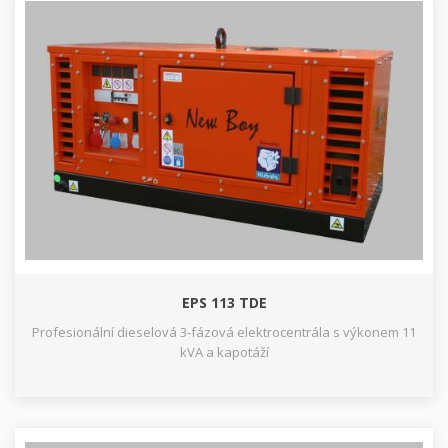
EPS 113 TDE
Profesionální dieselová 3-fázová elektrocentrála s výkonem 11
kVA a kapotáží