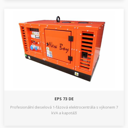
EPS 73 DE
Profesionální dieselová 1-fázová elektrocentrála s výkonem 7
kVA a kapotáží