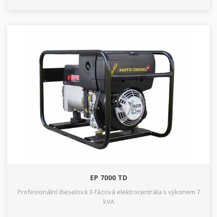
EP 7000 TD
Profesionální dieselová 3-fázová elektrocentrála s výkonem 7
kVA