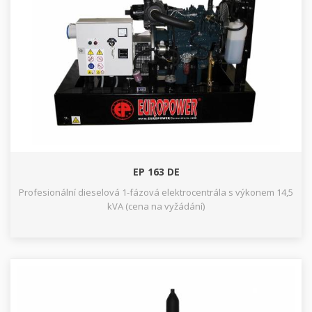
EP 163 DE
Profesionální dieselová 1-fázová elektrocentrála s výkonem 14,5
kVA (cena na vyžádání)