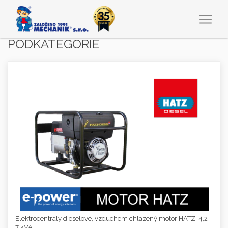
PODKATEGORIE
Elektrocentrály dieselové, vzduchem chlazený motor HATZ, 4,2 -
7 kVA