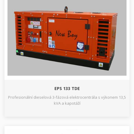
EPS 133 TDE
Profesionální dieselová 3-fázová elektrocentrála s výkonem 13,5
kVA a kapotáží