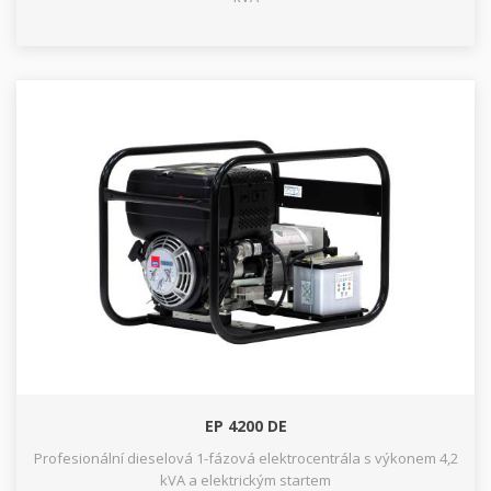
EP 4200 DE
Profesionální dieselová 1-fázová elektrocentrála s výkonem 4,2
kVA a elektrickým startem