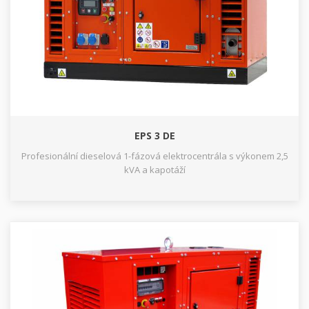
EPS 3 DE
Profesionální dieselová 1-fázová elektrocentrála s výkonem 2,5
kVA a kapotáží