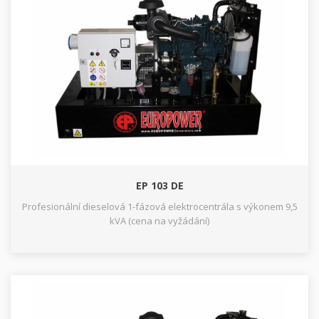
EP 103 DE
Profesionální dieselová 1-fázová elektrocentrála s výkonem 9,5
kVA (cena na vyžádání)