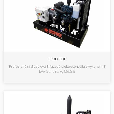
EP 83 TDE
Profesionální dieselová 3-fázová elektrocentrála s výkonem 8
kVA (cena na vyžádání)