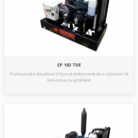
EP 183 TDE
Profesionální dieselová 3-fázová elektrocentrála s výkonem 18
kVA (cena na vyžádání)