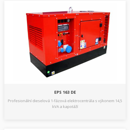
EPS 163 DE
Profesionální dieselová 1-fázová elektrocentrála s výkonem 14,5
kVA a kapotáží