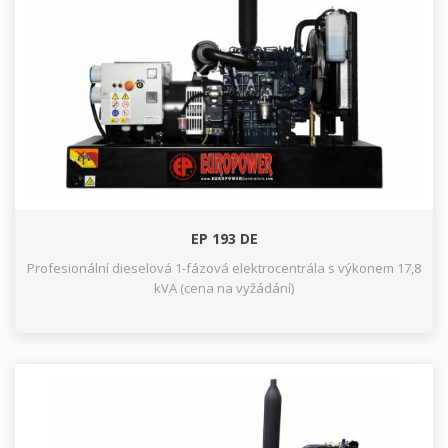
EP 193 DE
Profesionální dieselová 1-fázová elektrocentrála s výkonem 17,8
kVA (cena na vyžádání)