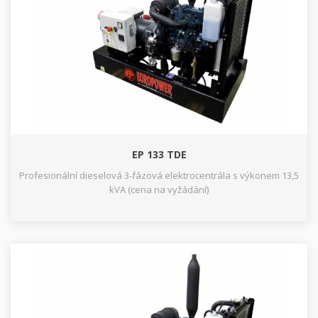
EP 133 TDE
Profesionální dieselová 3-fázová elektrocentrála s výkonem 13,5
kVA (cena na vyžádání)