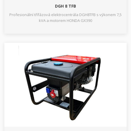
DGH 8 TFB
Profesionální třífázová elektrocentrála DGH8TFB s výkonem 7,5
kVA a motorem HONDA GX390