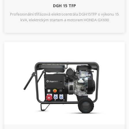
DGH 15 TFP
Profesionální třífázová elektrocentrála DGH15TFP o výkonu 15
kVA, elektrickým startem a motorem HONDA GX690