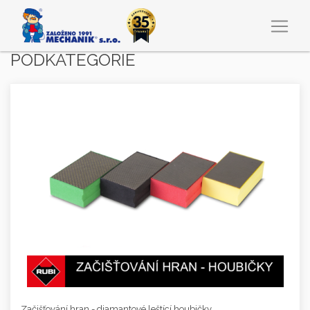
PODKATEGORIE
Začišťování hran - diamantové leštící houbičky