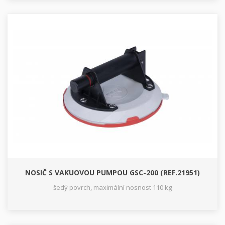
NOSIČ S VAKUOVOU PUMPOU GSC-200 (REF.21951)
šedý povrch, maximální nosnost 110 kg