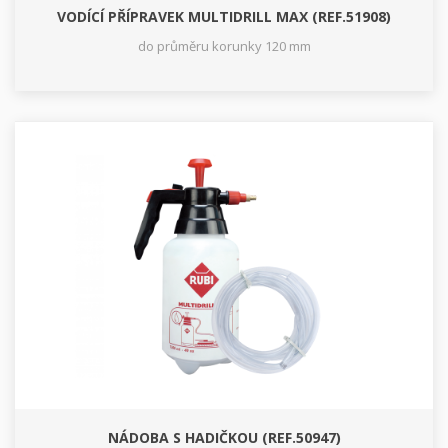
VODÍCÍ PŘÍPRAVEK MULTIDRILL MAX (REF.51908)
do průměru korunky 120 mm
NÁDOBA S HADIČKOU (REF.50947)