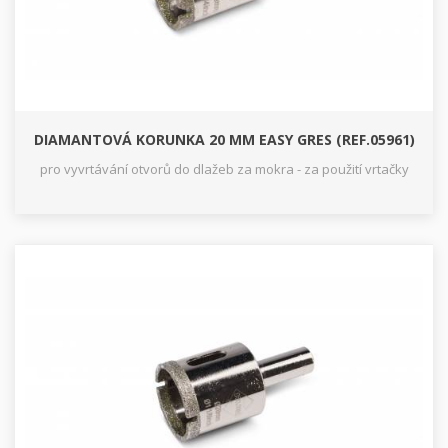
DIAMANTOVÁ KORUNKA 20 MM EASY GRES (REF.05961)
pro vyvrtávání otvorů do dlažeb za mokra - za použití vrtačky