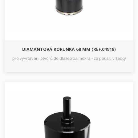
DIAMANTOVÁ KORUNKA 68 MM (REF.04918)
pro vyvrtávání otvorů do dlažeb za mokra - za použití vrtačky