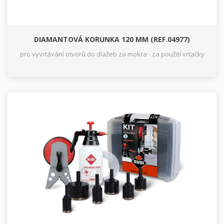
DIAMANTOVÁ KORUNKA 120 MM (REF.04977)
pro vyvrtávání otvorů do dlažeb za mokra - za použití vrtačky