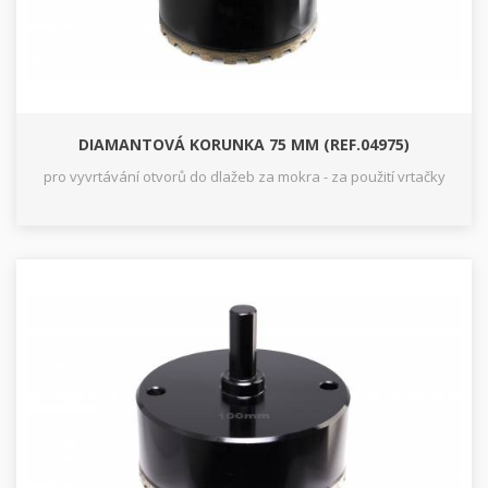
DIAMANTOVÁ KORUNKA 75 MM (REF.04975)
pro vyvrtávání otvorů do dlažeb za mokra - za použití vrtačky