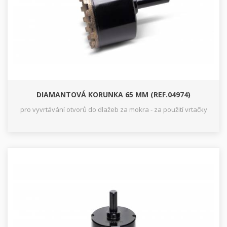
DIAMANTOVÁ KORUNKA 65 MM (REF.04974)
pro vyvrtávání otvorů do dlažeb za mokra - za použití vrtačky