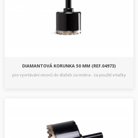
DIAMANTOVÁ KORUNKA 50 MM (REF.04973)
pro vyvrtávání otvorů do dlažeb za mokra - za použití vrtačky