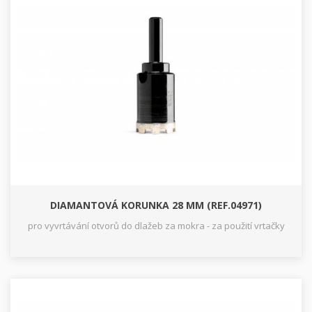
DIAMANTOVÁ KORUNKA 28 MM (REF.04971)
pro vyvrtávání otvorů do dlažeb za mokra - za použití vrtačky