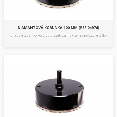
DIAMANTOVÁ KORUNKA 100 MM (REF.04976)
pro vyvrtávání otvorů do dlažeb za mokra - za použití vrtačky