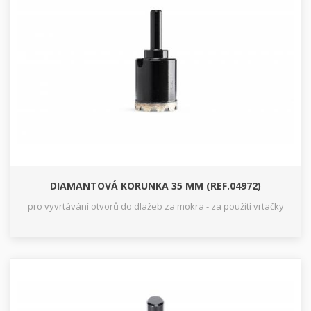
DIAMANTOVÁ KORUNKA 35 MM (REF.04972)
pro vyvrtávání otvorů do dlažeb za mokra - za použití vrtačky