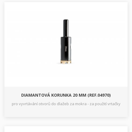
DIAMANTOVÁ KORUNKA 20 MM (REF.04970)
pro vyvrtávání otvorů do dlažeb za mokra - za použití vrtačky