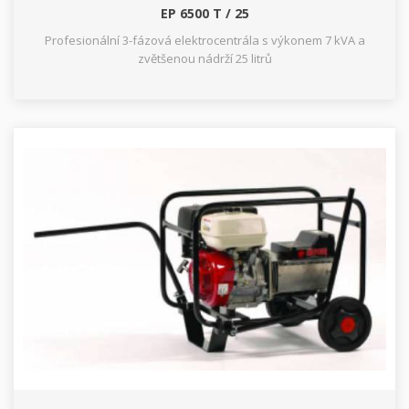
EP 6500 T / 25
Profesionální 3-fázová elektrocentrála s výkonem 7 kVA a
zvětšenou nádrží 25 litrů