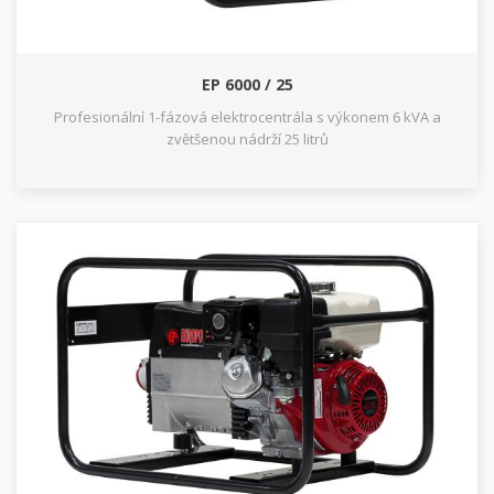
EP 6000 / 25
Profesionální 1-fázová elektrocentrála s výkonem 6 kVA a
zvětšenou nádrží 25 litrů