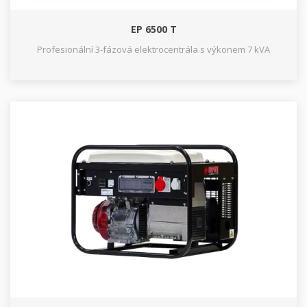
EP 6500 T
Profesionální 3-fázová elektrocentrála s výkonem 7 kVA