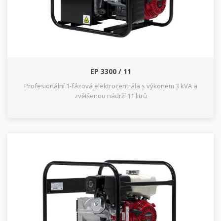
EP 3300 / 11
Profesionální 1-fázová elektrocentrála s výkonem 3 kVA a
zvětšenou nádrží 11 litrů