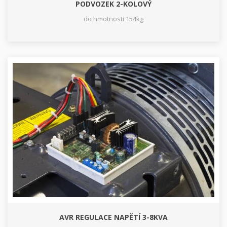
PODVOZEK 2-KOLOVÝ
do hmotnosti 154kg
AVR REGULACE NAPĚTÍ 3-8KVA