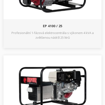
EP 4100 / 25
Profesionální 1-fázová elektrocentrála s výkonem 4 kVA a
zvětšenou nádrží 25 litrů