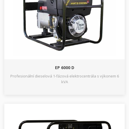
EP 6000 D
Profesionální dieselová 1-fázová elektrocentrála s výkonem 6
kVA