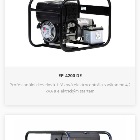
EP 4200 DE
Profesionální dieselová 1-fázová elektrocentrála s výkonem 4,2
kVA a elektrickým startem