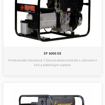
EP 6000 DE
Profesionální dieselová 1-fázová elektrocentrála s výkonem 6
kVA a elektrickým startem