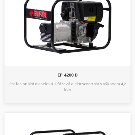
EP 4200 D
Profesionální dieselová 1-fázová elektrocentrála s výkonem 4,2
kVA