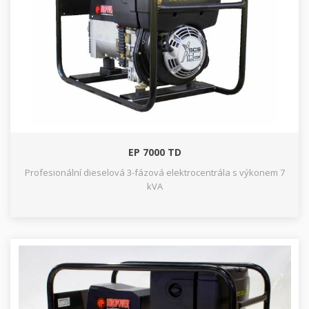
EP 7000 TD
Profesionální dieselová 3-fázová elektrocentrála s výkonem 7
kVA