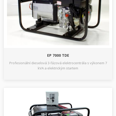
EP 7000 TDE
Profesionální dieselová 3-fázová elektrocentrála s výkonem 7
kVA a elektrickým startem