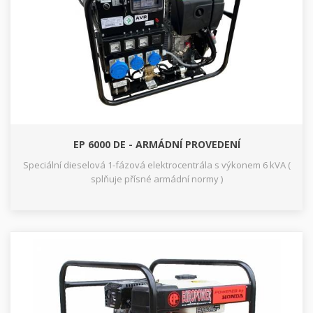
EP 6000 DE - ARMÁDNÍ PROVEDENÍ
Speciální dieselová 1-fázová elektrocentrála s výkonem 6 kVA (
splňuje přísné armádní normy )