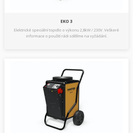
EKO 3
Elektrické speciální topidlo o výkonu 2,8kW / 230V. Veškeré
informace o použití rádi sdělíme na vyžádání.