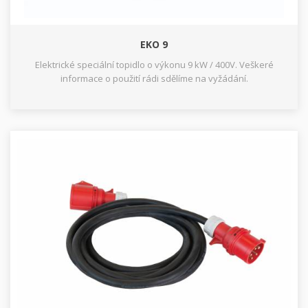
EKO 9
Elektrické speciální topidlo o výkonu 9 kW / 400V. Veškeré
informace o použití rádi sdělíme na vyžádání.