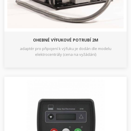
OHEBNÉ VÝFUKOVÉ POTRUBÍ 2M
adaptér pro připojení k výfuku je dodán dle modelu
elektrocentrály (cena na vyžádání)