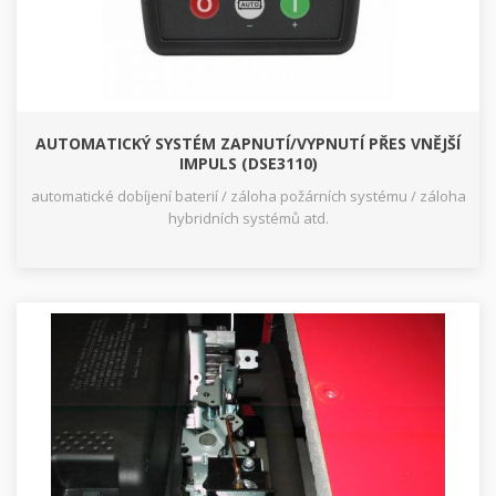
AUTOMATICKÝ SYSTÉM ZAPNUTÍ/VYPNUTÍ PŘES VNĚJŠÍ
IMPULS (DSE3110)
automatické dobíjení baterií / záloha požárních systému / záloha
hybridních systémů atd.