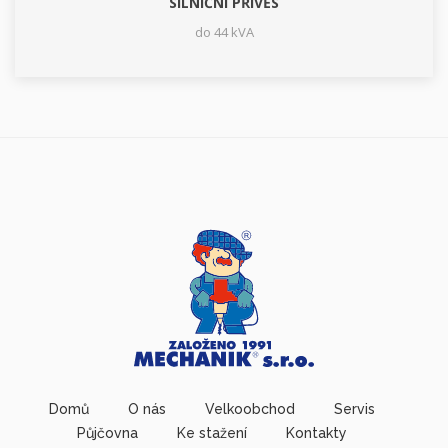
SILNIČNÍ PŘÍVĚS
do 44 kVA
Domů
O nás
Velkoobchod
Servis
Půjčovna
Ke stažení
Kontakty