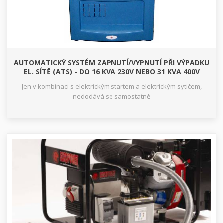
AUTOMATICKÝ SYSTÉM ZAPNUTÍ/VYPNUTÍ PŘI VÝPADKU
EL. SÍTĚ (ATS) - DO 16 KVA 230V NEBO 31 KVA 400V
Jen v kombinaci s elektrickým startem a elektrickým sytičem,
nedodává se samostatně