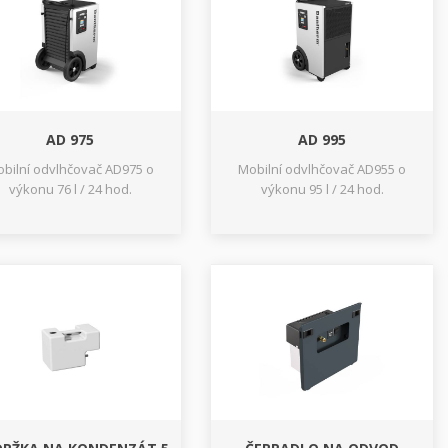
AD 975
AD 995
bilní odvlhčovač AD975 o
Mobilní odvlhčovač AD955 o
výkonu 76 l / 24 hod.
výkonu 95 l / 24 hod.