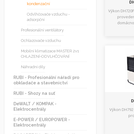
DH
kondenzační
Výkon DH720P 
Odvlhčovače vzduchu -
proveden
adsorpční
domácnos
Profesionální ventilátory
Ochlazovače vzduchu
Mobilní klimatizace MASTER 2v1
CHLAZENÍ-ODVLHČOVÁNÍ
Náhradní díly
RUBI - Profesionální nářadí pro
obkladače a stavebnictví
RUBI - Shozy na suť
D
DeWALT / KOMPAK -
Elektrocentrály
Výkon DH792 
pr
E-POWER / EUROPOWER -
Elektrocentrály