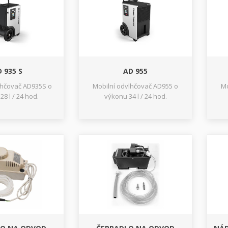
 935 S
AD 955
lhčovač AD935S o
Mobilní odvlhčovač AD955 o
Mo
8 l / 24 hod.
výkonu 34 l / 24 hod.