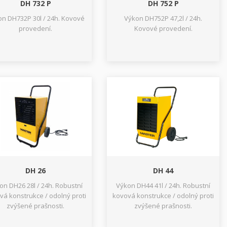
DH 732 P
DH 752 P
n DH732P 30l / 24h. Kovové
Výkon DH752P 47,2l / 24h.
provedení.
Kovové provedení.
DH 26
DH 44
on DH26 28l / 24h. Robustní
Výkon DH44 41l / 24h. Robustní
vá konstrukce / odolný proti
kovová konstrukce / odolný proti
zvýšené prašnosti.
zvýšené prašnosti.