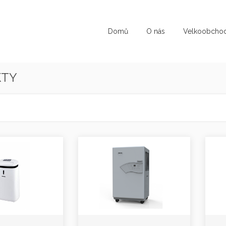
Domů
O nás
Velkoobcho
KTY