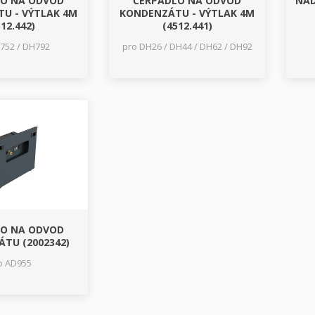
LO NA ODVOD
ČERPADLO NA ODVOD
NÁD
U - VÝTLAK 4M
KONDENZÁTU - VÝTLAK 4M
12.442)
(4512.441)
752 / DH792
pro DH26 / DH44 / DH62 / DH92
LO NA ODVOD
TU (2002342)
o AD955