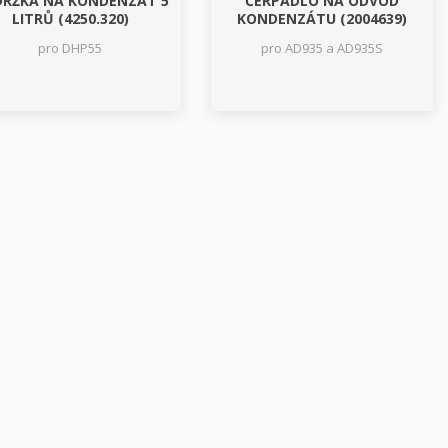
RŽKA NA KONDENZÁT 5
ČERPADLO NA ODVOD
LITRŮ (4250.320)
KONDENZÁTU (2004639)
pro DHP55
pro AD935 a AD935S