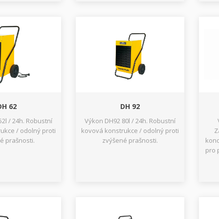
DH 62
DH 92
2l / 24h. Robustní
Výkon DH92 80l / 24h. Robustní
ukce / odolný proti
kovová konstrukce / odolný proti
Z
é prašnosti.
zvýšené prašnosti.
kond
pro 