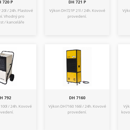
 720 P
DH 721 P
20l / 24h. Plastové
Výkon DH721P 21l / 24h. Kovové
Výko
í. Vhodný pro
provedení.
t / kanceláře
H 792
DH 7160
100l / 24h. Kovové
Výkon DH7160 166l / 24h. Kovové
Výk
ovedení.
provedení.
kovo