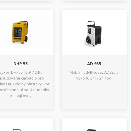
DHP 55
AD 935
Výkon DHP55 45,9l / 24h.
Mobilní odvlhčovač AD935 o
abudované čerpadlo pro
výkonu 34 l / 24 hod.
enzát. Odolný plastový kryt
profesionální použití. Ideální
pro půjčovny.