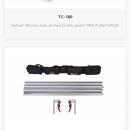
TC-180
kotouč 180 mm, max. prořez 55 mm, motor 1800 W (Ref.50939)