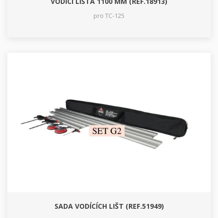
VODÍCÍ LIŠTA 1100 MM (REF.18913)
pro TC-125
SADA VODÍCÍCH LIŠT (REF.51949)