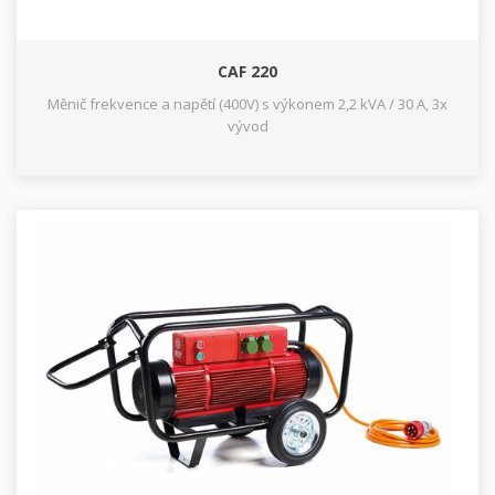
CAF 220
Měnič frekvence a napětí (400V) s výkonem 2,2 kVA / 30 A, 3x
vývod