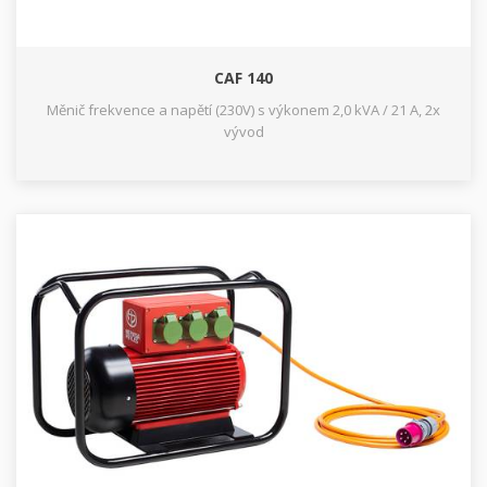
CAF 140
Měnič frekvence a napětí (230V) s výkonem 2,0 kVA / 21 A, 2x
vývod