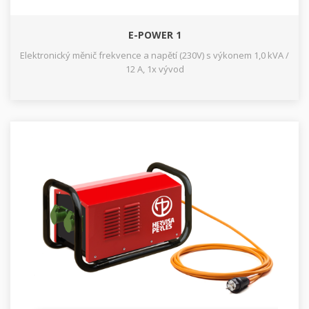
E-POWER 1
Elektronický měnič frekvence a napětí (230V) s výkonem 1,0 kVA /
12 A, 1x vývod