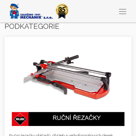
PODKATEGORIE
Ruční řezačky obkladů, dlažeb a velkoformátových desek