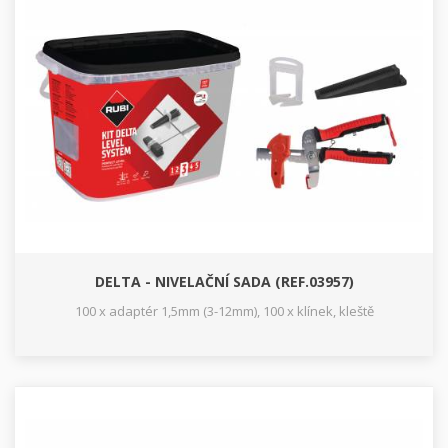
DELTA - NIVELAČNÍ SADA (REF.03957)
100 x adaptér 1,5mm (3-12mm), 100 x klínek, kleště