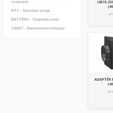
(4515.23
vysavače
(40
NTC - Stavební stroje
pr
BATTIPAV - Čerpadla vody
CARAT - Diamantové kotouče
ADAPTÉR 
(40
pr