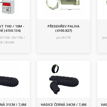
T THD / 10M -
PŘEDEHŘEV PALIVA
Í (4150.134)
(4100.827)
BV110E / BV170E /
pro BV77E
pr
0E / BV400
NÁ 31CM / 7,6M
HADICE ČERNÁ 34CM / 7,6M
HAD