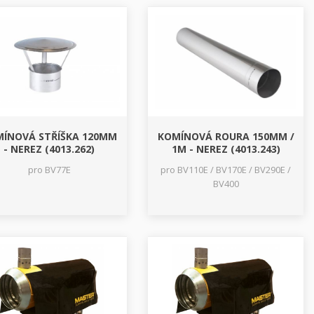
ÍNOVÁ STŘÍŠKA 120MM
KOMÍNOVÁ ROURA 150MM /
- NEREZ (4013.262)
1M - NEREZ (4013.243)
pro BV77E
pro BV110E / BV170E / BV290E /
BV400