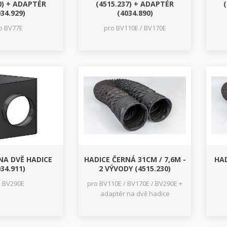
0) + ADAPTÉR
(4515.237) + ADAPTÉR
34.929)
(4034.890)
o BV77E
pro BV110E / BV170E
NA DVĚ HADICE
HADICE ČERNÁ 31CM / 7,6M -
HAD
34.911)
2 VÝVODY (4515.230)
o BV290E
pro BV110E / BV170E / BV290E +
adaptér na dvě hadice