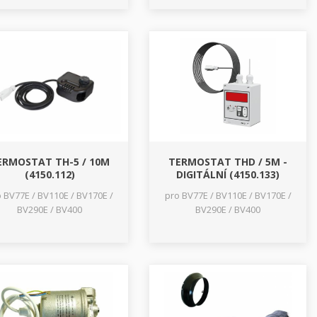
ERMOSTAT TH-5 / 10M
TERMOSTAT THD / 5M -
(4150.112)
DIGITÁLNÍ (4150.133)
 BV77E / BV110E / BV170E /
pro BV77E / BV110E / BV170E /
BV290E / BV400
BV290E / BV400