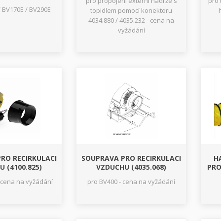
pro propojení extérní nádrže s
pro 
/ BV170E / BV290E
topidlem pomocí konektoru
4034.880 / 4035.232 - cena na
vyžádání
RO RECIRKULACI
SOUPRAVA PRO RECIRKULACI
H
 (4100.825)
VZDUCHU (4035.068)
PRO
 cena na vyžádání
pro BV400 - cena na vyžádání