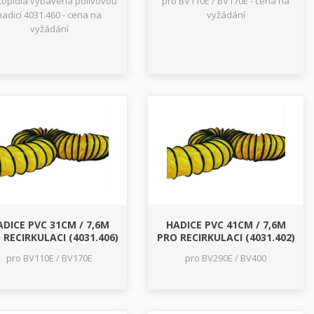
topidla vybavená polivovou
pro BV110E / BV170E - cena na
hadicí 4031.460 - cena na
vyžádání
vyžádání
ADICE PVC 31CM / 7,6M
HADICE PVC 41CM / 7,6M
 RECIRKULACI (4031.406)
PRO RECIRKULACI (4031.402)
pro BV110E / BV170E
pro BV290E / BV400