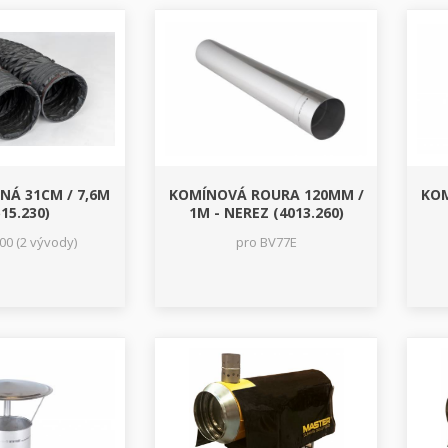
NÁ 31CM / 7,6M
KOMÍNOVÁ ROURA 120MM /
KOM
15.230)
1M - NEREZ (4013.260)
00 (2 vývody)
pro BV77E