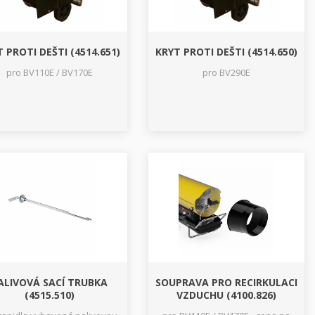
 PROTI DEŠTI (4514.651)
KRYT PROTI DEŠTI (4514.650)
pro BV110E / BV170E
pro BV290E
ALIVOVÁ SACÍ TRUBKA
SOUPRAVA PRO RECIRKULACI
(4515.510)
VZDUCHU (4100.826)