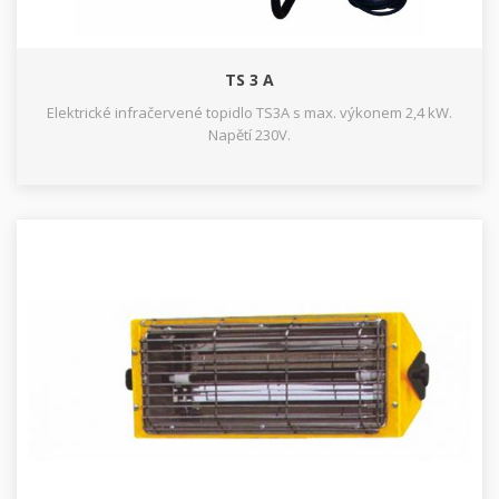
TS 3 A
Elektrické infračervené topidlo TS3A s max. výkonem 2,4 kW.
Napětí 230V.