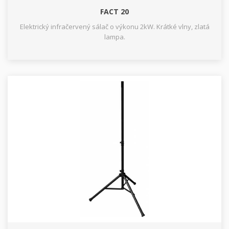
FACT 20
Elektrický infračervený sálač o výkonu 2kW. Krátké vlny, zlatá
lampa.