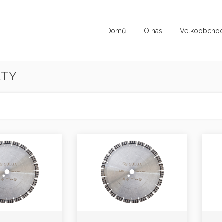
Domů
O nás
Velkoobcho
KTY