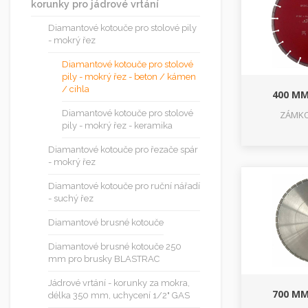
korunky pro jádrové vrtání
Diamantové kotouče pro stolové pily
- mokrý řez
Diamantové kotouče pro stolové
pily - mokrý řez - beton / kámen
/ cihla
400 MM
Diamantové kotouče pro stolové
ZÁMKO
pily - mokrý řez - keramika
Diamantové kotouče pro řezače spár
- mokrý řez
Diamantové kotouče pro ruční nářadí
- suchý řez
Diamantové brusné kotouče
Diamantové brusné kotouče 250
mm pro brusky BLASTRAC
Jádrové vrtání - korunky za mokra,
700 MM
délka 350 mm, uchycení 1/2" GAS