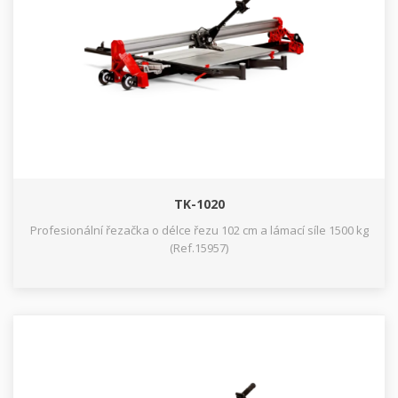
TK-1020
Profesionální řezačka o délce řezu 102 cm a lámací síle 1500 kg
(Ref.15957)