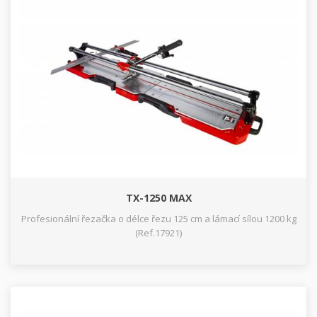
TX-1250 MAX
Profesionální řezačka o délce řezu 125 cm a lámací sílou 1200 kg
(Ref.17921)