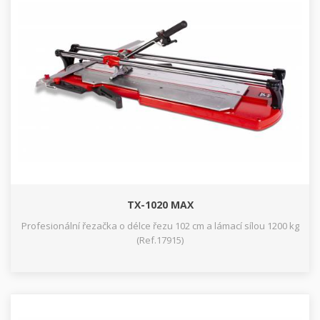
TX-1020 MAX
Profesionální řezačka o délce řezu 102 cm a lámací sílou 1200 kg
(Ref.17915)