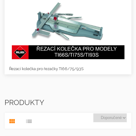
Řezací kolečka pro řezačky TI66/75/93S
PRODUKTY