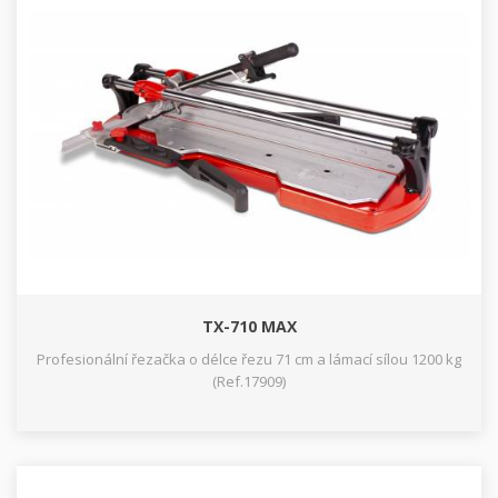
TX-710 MAX
Profesionální řezačka o délce řezu 71 cm a lámací sílou 1200 kg
(Ref.17909)