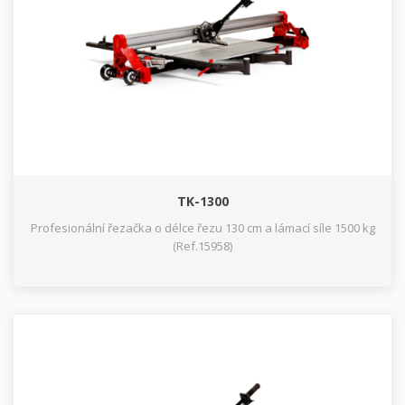
TK-1300
Profesionální řezačka o délce řezu 130 cm a lámací síle 1500 kg
(Ref.15958)