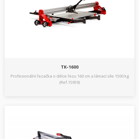
TK-1600
Profesionální řezačka o délce řezu 160 cm a lámací síle 1500 kg
(Ref.15959)