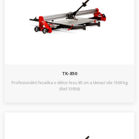
TK-850
Profesionální řezačka o délce řezu 85 cm a lámací síle 1500 kg
(Ref.15956)