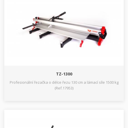
TZ-1300
Profesionální řezačka o délce řezu 130 cm a lámací síle 1500 kg
(Ref.17953)