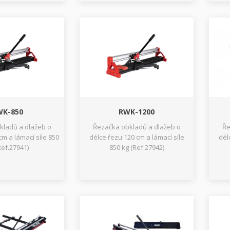
WK-850
RWK-1200
kladů a dlažeb o
Řezačka obkladů a dlažeb o
Ře
cm a lámací síle 850
délce řezu 120 cm a lámací síle
dél
Ref.27941)
850 kg (Ref.27942)