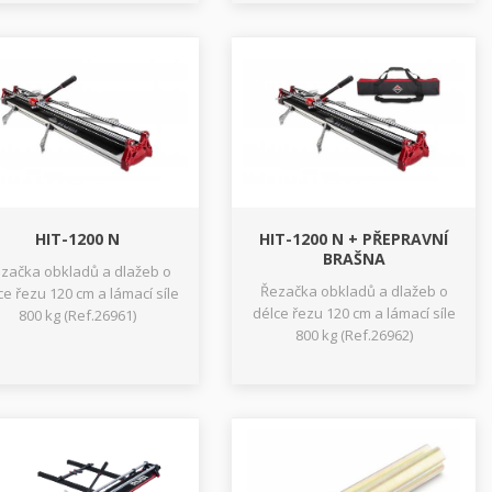
HIT-1200 N
HIT-1200 N + PŘEPRAVNÍ
BRAŠNA
začka obkladů a dlažeb o
Řezačka obkladů a dlažeb o
ce řezu 120 cm a lámací síle
délce řezu 120 cm a lámací síle
800 kg (Ref.26961)
800 kg (Ref.26962)