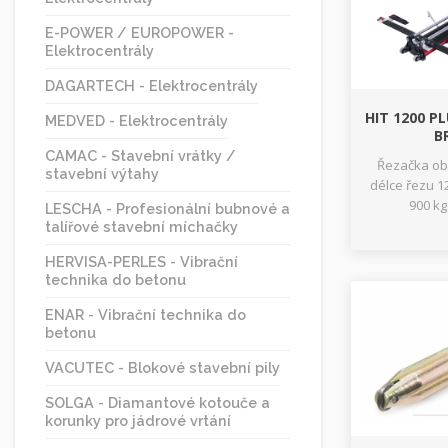
E-POWER / EUROPOWER -
Elektrocentrály
DAGARTECH - Elektrocentrály
HIT 1200 P
MEDVED - Elektrocentrály
B
CAMAC - Stavební vrátky /
Řezačka ob
stavební výtahy
délce řezu 12
900 kg
LESCHA - Profesionální bubnové a
talířové stavební míchačky
HERVISA-PERLES - Vibrační
technika do betonu
ENAR - Vibrační technika do
betonu
VACUTEC - Blokové stavební pily
SOLGA - Diamantové kotouče a
korunky pro jádrové vrtání