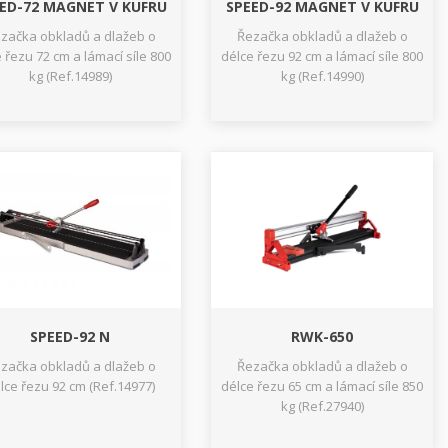
ED-72 MAGNET V KUFRU
SPEED-92 MAGNET V KUFRU
začka obkladů a dlažeb o
Řezačka obkladů a dlažeb o
 řezu 72 cm a lámací síle 800
délce řezu 92 cm a lámací síle 800
kg (Ref.14989)
kg (Ref.14990)
SPEED-92 N
RWK-650
začka obkladů a dlažeb o
Řezačka obkladů a dlažeb o
lce řezu 92 cm (Ref.14977)
délce řezu 65 cm a lámací síle 850
kg (Ref.27940)