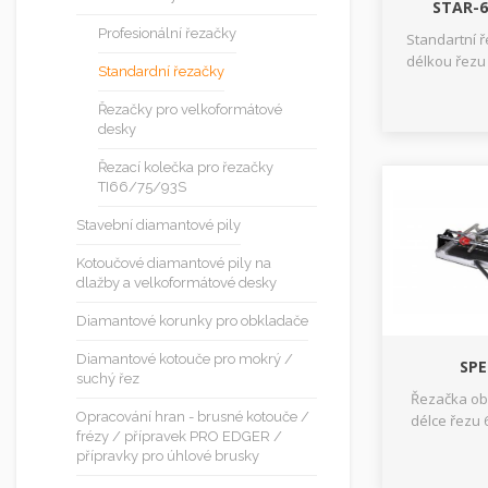
STAR-6
Profesionální řezačky
Standartní 
délkou řezu 
Standardní řezačky
Řezačky pro velkoformátové
desky
Řezací kolečka pro řezačky
TI66/75/93S
Stavební diamantové pily
Kotoučové diamantové pily na
dlažby a velkoformátové desky
Diamantové korunky pro obkladače
Diamantové kotouče pro mokrý /
SPE
suchý řez
Řezačka ob
Opracování hran - brusné kotouče /
délce řezu 
frézy / přípravek PRO EDGER /
přípravky pro úhlové brusky