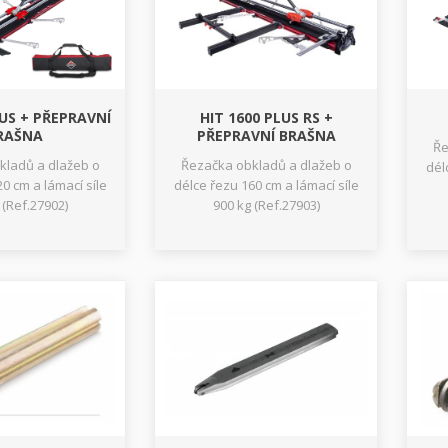
LUS + PŘEPRAVNÍ
HIT 1600 PLUS RS +
RAŠNA
PŘEPRAVNÍ BRAŠNA
Ře
kladů a dlažeb o
Řezačka obkladů a dlažeb o
dél
0 cm a lámací síle
délce řezu 160 cm a lámací síle
 (Ref.27902)
900 kg (Ref.27903)