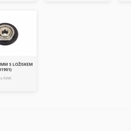
2MM S LOŽISKEM
01901)
ro RWK