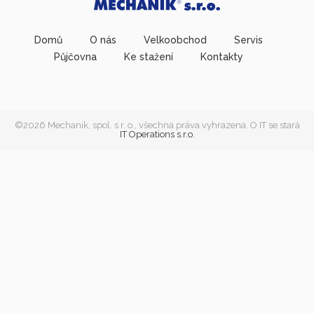
Domů
O nás
Velkoobchod
Servis
Půjčovna
Ke stažení
Kontakty
©2026 Mechanik, spol. s r. o., všechna práva vyhrazena. O IT se stará
IT Operations s.r.o.