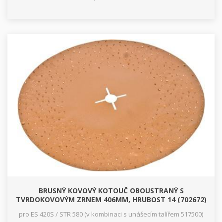
BRUSNÝ KOVOVÝ KOTOUČ OBOUSTRANÝ S
TVRDOKOVOVÝM ZRNEM 406MM, HRUBOST 14 (702672)
pro ES 420S / STR 580 (v kombinaci s unášecím talířem 517500)