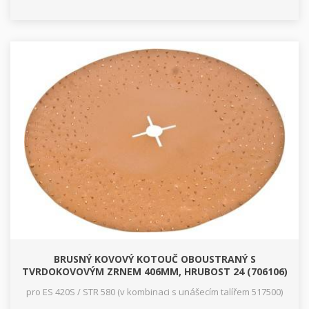
BRUSNÝ KOVOVÝ KOTOUČ OBOUSTRANÝ S
TVRDOKOVOVÝM ZRNEM 406MM, HRUBOST 24 (706106)
pro ES 420S / STR 580 (v kombinaci s unášecím talířem 517500)