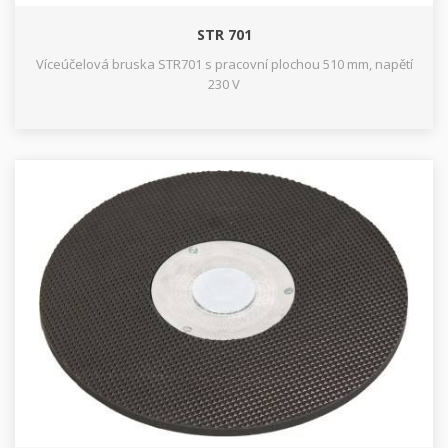
STR 701
Víceúčelová bruska STR701 s pracovní plochou 510 mm, napětí
230 V