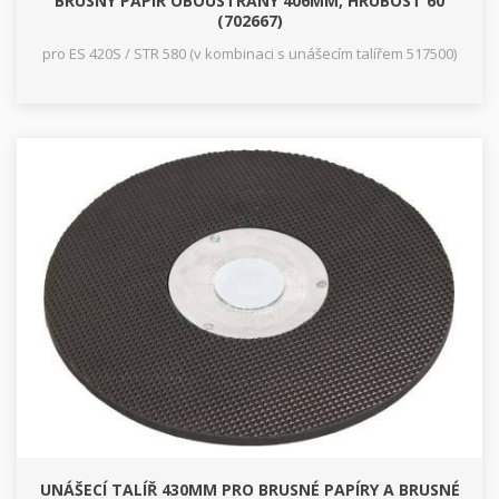
BRUSNÝ PAPÍR OBOUSTRANÝ 406MM, HRUBOST 60
(702667)
pro ES 420S / STR 580 (v kombinaci s unášecím talířem 517500)
UNÁŠECÍ TALÍŘ 430MM PRO BRUSNÉ PAPÍRY A BRUSNÉ