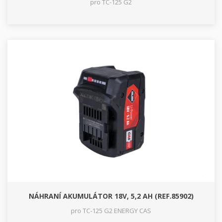
pro TC-125 G2
NÁHRANÍ AKUMULÁTOR 18V, 5,2 AH (REF.85902)
pro TC-125 G2 ENERGY CAS