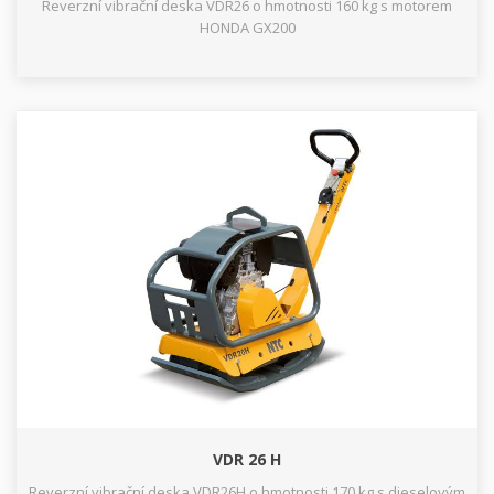
Reverzní vibrační deska VDR26 o hmotnosti 160 kg s motorem
HONDA GX200
VDR 26 H
Reverzní vibrační deska VDR26H o hmotnosti 170 kg s dieselovým