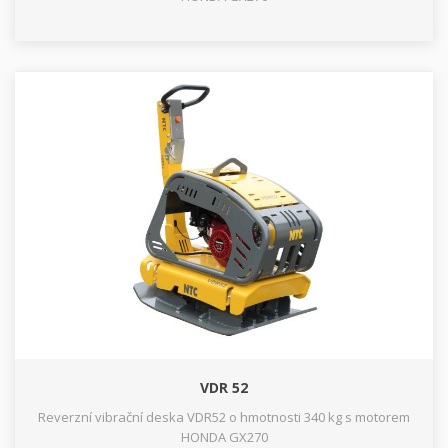
VDR 52
Reverzní vibrační deska VDR52 o hmotnosti 340 kg s motorem
HONDA GX270