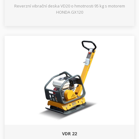
Reverzní vibrační deska VD20 o hmotnosti 95 kg s motorem
HONDA GX120
VDR 22