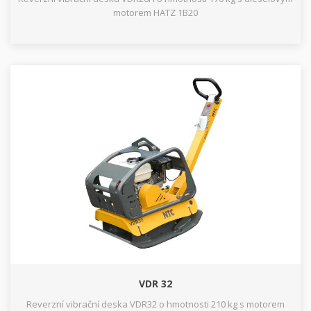
motorem HATZ 1B20
VDR 32
Reverzní vibrační deska VDR32 o hmotnosti 210 kg s motorem