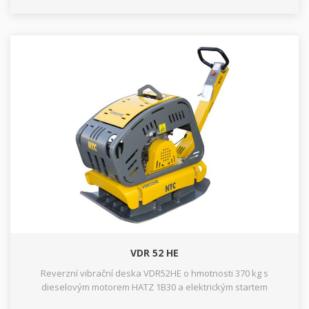
VDR 52 HE
Reverzní vibrační deska VDR52HE o hmotnosti 370 kg s
dieselovým motorem HATZ 1B30 a elektrickým startem