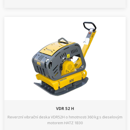
VDR 52 H
Reverzní vibrační deska VDR52H o hmotnosti 360 kg s dieselovým
motorem HATZ 1B30