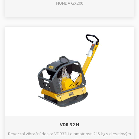
HONDA GX200
VDR 32 H
Reverzní vibrační deska VDR32H o hmotnosti 215 kg s dieselovým