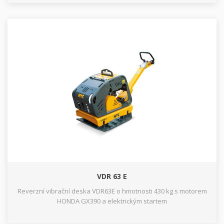
VDR 63 E
Reverzní vibrační deska VDR63E o hmotnosti 430 kg s motorem
HONDA GX390 a elektrickým startem