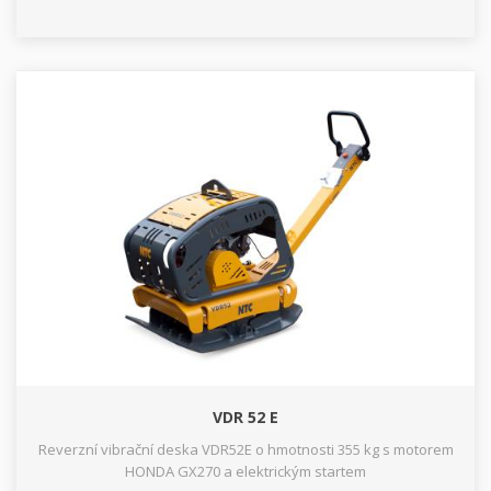
VDR 52 E
Reverzní vibrační deska VDR52E o hmotnosti 355 kg s motorem
HONDA GX270 a elektrickým startem