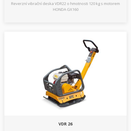
Reverzní vibrační deska VDR22 o hmotnosti 120 kg s motorem
HONDA GX160
VDR 26