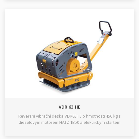
VDR 63 HE
Reverzní vibrační deska VDR63HE o hmotnosti 450 kg s
dieselovým motorem HATZ 1B50 a elektrickým startem