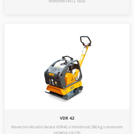
motorem HATZ 1B20
VDR 42
Reverzní vibrační deska VDR42 o hmotnosti 280 kg s motorem
HONDA GX270