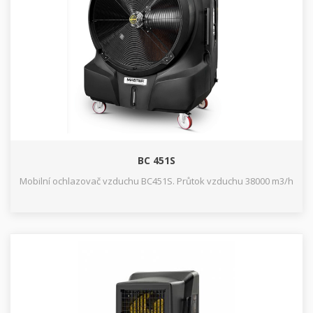
BC 451S
Mobilní ochlazovač vzduchu BC451S. Průtok vzduchu 38000 m3/h