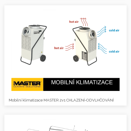
Mobilní klimatizace MASTER 2v1 CHLAZENÍ-ODVLHČOVÁNÍ