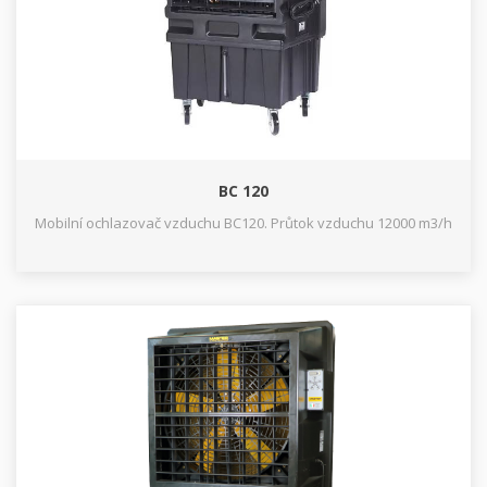
BC 120
Mobilní ochlazovač vzduchu BC120. Průtok vzduchu 12000 m3/h