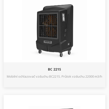
BC 221S
Mobilní ochlazovač vzduchu BC221S. Průtok vzduchu 22000 m3/h