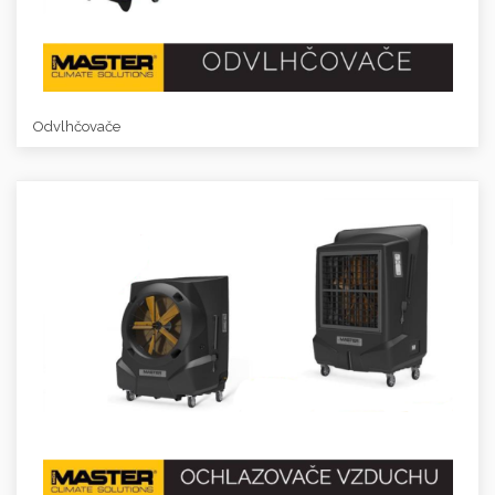
Odvlhčovače