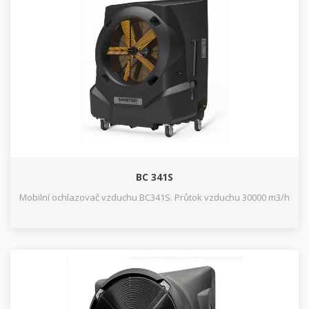
BC 341S
Mobilní ochlazovač vzduchu BC341S. Průtok vzduchu 30000 m3/h