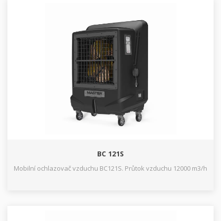
BC 121S
Mobilní ochlazovač vzduchu BC121S. Průtok vzduchu 12000 m3/h