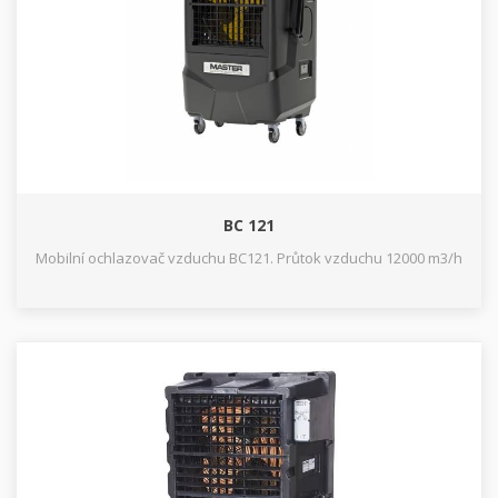
BC 121
Mobilní ochlazovač vzduchu BC121. Průtok vzduchu 12000 m3/h